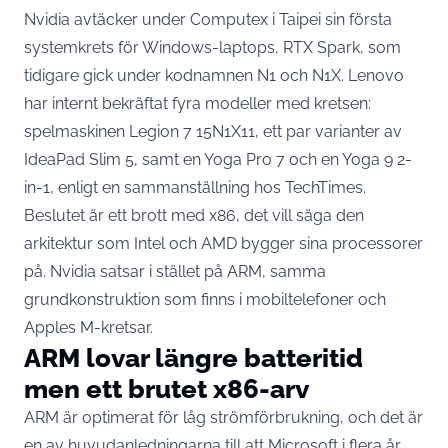
Nvidia avtäcker under Computex i Taipei sin första
systemkrets för Windows-laptops, RTX Spark, som
tidigare gick under kodnamnen N1 och N1X. Lenovo
har internt bekräftat fyra modeller med kretsen:
spelmaskinen Legion 7 15N1X11, ett par varianter av
IdeaPad Slim 5, samt en Yoga Pro 7 och en Yoga 9 2-
in-1,
enligt en sammanställning hos TechTimes
.
Beslutet är ett brott med x86, det vill säga den
arkitektur som Intel och AMD bygger sina processorer
på. Nvidia satsar i stället på ARM, samma
grundkonstruktion som finns i mobiltelefoner och
Apples M-kretsar.
ARM lovar längre batteritid
men ett brutet x86-arv
ARM är optimerat för låg strömförbrukning, och det är
en av huvudanledningarna till att Microsoft i flera år