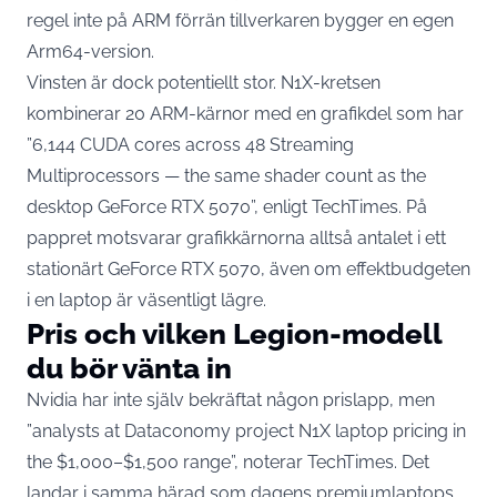
regel inte på ARM förrän tillverkaren bygger en egen
Arm64-version.
Vinsten är dock potentiellt stor. N1X-kretsen
kombinerar 20 ARM-kärnor med en grafikdel som har
”6,144 CUDA cores across 48 Streaming
Multiprocessors — the same shader count as the
desktop GeForce RTX 5070”,
enligt TechTimes
. På
pappret motsvarar grafikkärnorna alltså antalet i ett
stationärt GeForce RTX 5070, även om effektbudgeten
i en laptop är väsentligt lägre.
Pris och vilken Legion-modell
du bör vänta in
Nvidia har inte själv bekräftat någon prislapp, men
”analysts at Dataconomy project N1X laptop pricing in
the $1,000–$1,500 range”, noterar TechTimes. Det
landar i samma härad som dagens premiumlaptops