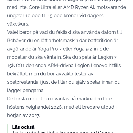
med Intel Core Ultra eller AMD Ryzen AI, motsvarande
ungefär 10 000 till 15 000 kronor vid dagens
växelkurs.
Valet beror på vad du faktiskt ska använda datorn till.
Behöver du en lätt arbetsmaskin där batteritiden är
avgörande är Yoga Pro 7 eller Yoga 9 2-in-1 de
modeller du ska vänta in. Ska du spela är Legion 7
15N1X11 den enda ARM-drivna Legion Lenovo hittills
bekräftat, men du bör avvakta tester av
spelprestanda i just de titlar du själv spelar innan du
lägger pengarna.
De första modellerna väntas nå marknaden före
höstens helghandel 2026, med ett bredare utbud i
början av 2027.
Läs också
Teslas robotaxi-flotta krymper medan Waymo