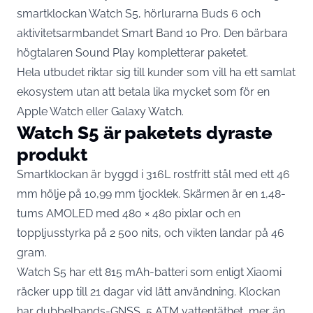
smartklockan Watch S5, hörlurarna Buds 6 och
aktivitetsarmbandet Smart Band 10 Pro. Den bärbara
högtalaren Sound Play kompletterar paketet.
Hela utbudet riktar sig till kunder som vill ha ett samlat
ekosystem utan att betala lika mycket som för en
Apple Watch eller Galaxy Watch.
Watch S5 är paketets dyraste
produkt
Smartklockan är byggd i 316L rostfritt stål med ett 46
mm hölje på 10,99 mm tjocklek. Skärmen är en
1,48-
tums AMOLED med 480 × 480 pixlar och en
toppljusstyrka på 2 500 nits
, och vikten landar på 46
gram.
Watch S5 har ett 815 mAh-batteri som enligt Xiaomi
räcker upp till 21 dagar vid lätt användning. Klockan
har dubbelbands-GNSS, 5 ATM vattentäthet, mer än