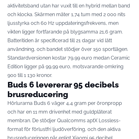
aktivitetsband utan har vuxit till en hybrid mellan band
och klocka. Skärmen mäter 1,74 tum med 2 000 nits
ljusstyrka och 60 Hz uppdateringsfrekvens, men
vikten ligger fortfarande på blygsamma 21,6 gram.
Batteritiden är specificerad till 21 dagar vid lätt
användning, och bandet stödjer över 150 sportlägen.
Standardversionen kostar 79,99 euro medan Ceramic
Edition ligger på 99,99 euro, motsvarande omkring
900 till 1 130 kronor.
Buds 6 levererar 95 decibels
brusreducering
Hörlurarna Buds 6 väger 4,4 gram per öronpropp
och har en 11 mm drivenhet med guldpläterat
membran. De stödjer Qualcomms aptX Lossless-
format för förlustfri ljudöverföring, och den aktiva
brusreduceringen
når enligt Xiaomi 95 decibel
.