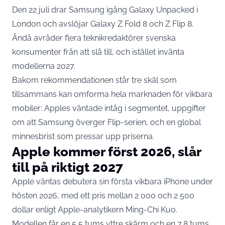
Den 22 juli drar Samsung igång Galaxy Unpacked i
London och avslöjar Galaxy Z Fold 8 och Z Flip 8.
Ändå avråder flera teknikredaktörer svenska
konsumenter från att slå till, och istället invänta
modellerna 2027.
Bakom rekommendationen står tre skäl som
tillsammans kan omforma hela marknaden för vikbara
mobiler: Apples väntade intåg i segmentet, uppgifter
om att Samsung överger Flip-serien, och en global
minnesbrist som pressar upp priserna.
Apple kommer först 2026, slår
till på riktigt 2027
Apple väntas debutera sin första vikbara iPhone under
hösten 2026, med ett pris mellan 2 000 och 2 500
dollar enligt Apple-analytikern Ming-Chi Kuo.
Modellen får en 5,5 tums yttre skärm och en 7,8 tums