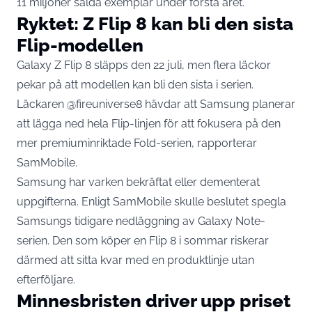
11 miljoner sålda exemplar under första året.
Ryktet: Z Flip 8 kan bli den sista
Flip-modellen
Galaxy Z Flip 8 släpps den 22 juli, men flera läckor
pekar på att modellen kan bli den sista i serien.
Läckaren @fireuniverse8 hävdar att Samsung planerar
att lägga ned hela Flip-linjen för att fokusera på den
mer premiuminriktade Fold-serien,
rapporterar
SamMobile
.
Samsung har varken bekräftat eller dementerat
uppgifterna. Enligt SamMobile skulle beslutet spegla
Samsungs tidigare nedläggning av Galaxy Note-
serien. Den som köper en Flip 8 i sommar riskerar
därmed att sitta kvar med en produktlinje utan
efterföljare.
Minnesbristen driver upp priset