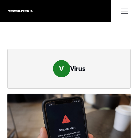
V
Virus