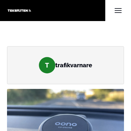
T
trafikvarnare