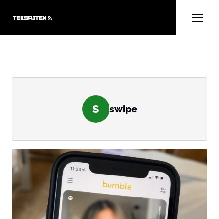
S
swipe