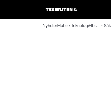
Nyheter
Mobiler
Teknologi
Elbilar
Säk