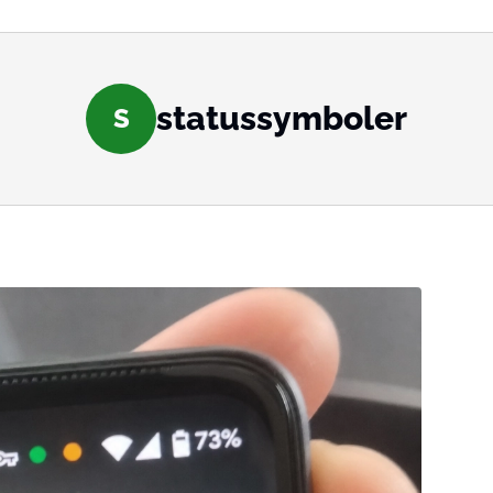
statussymboler
S