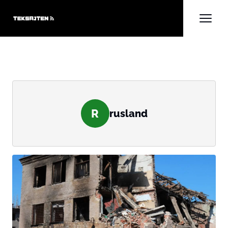
R
rusland