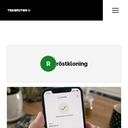
R
röstkloning