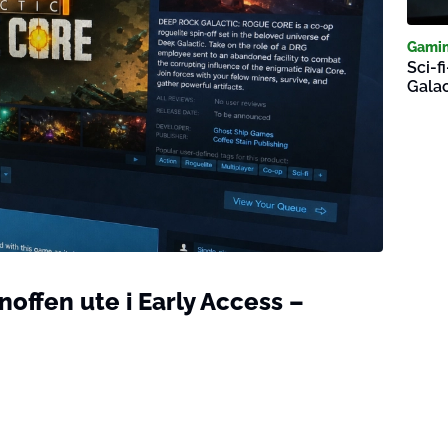
Gami
Sci-f
Galac
offen ute i Early Access –