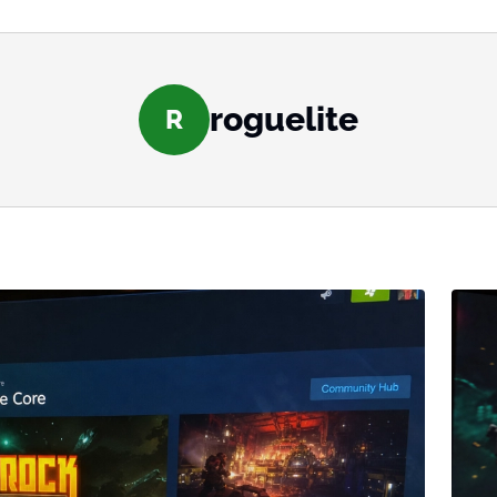
roguelite
R