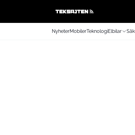
Nyheter
Mobiler
Teknologi
Elbilar
Säk