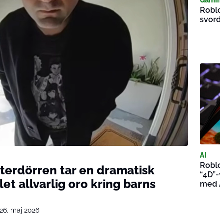
Roblo
svord
AI
Roblo
tterdörren tar en dramatisk
“4D”-
et allvarlig oro kring barns
med 
26. maj 2026