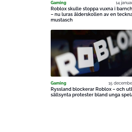
Gaming
14 janua
Roblox skulle stoppa vuxna i barnch
– nu luras ålderskollen av en teckn
mustasch
Gaming
15 decembe
Ryssland blockerar Roblox – och ut
sällsynta protester bland unga spel