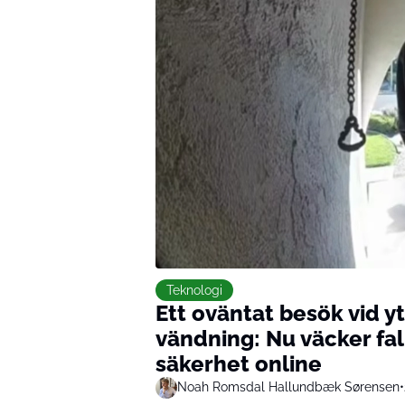
Teknologi
Ett oväntat besök vid y
vändning: Nu väcker fall
säkerhet online
Noah Romsdal Hallundbæk Sørensen
•