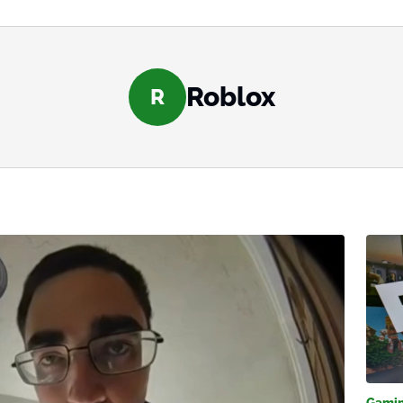
Roblox
R
Gami