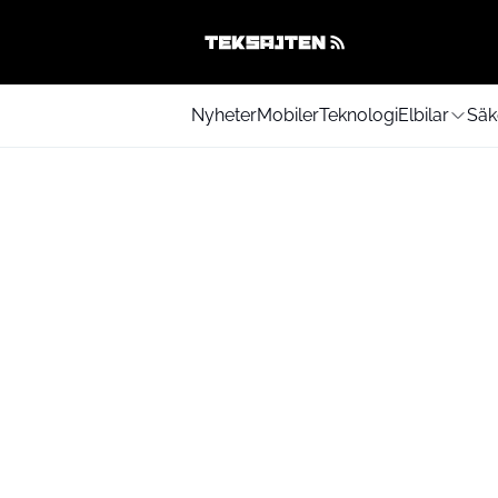
Nyheter
Mobiler
Teknologi
Elbilar
Säk