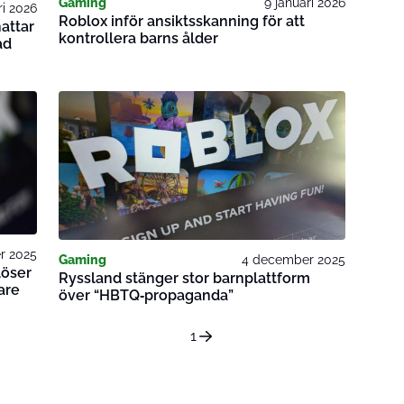
Gaming
9 januari 2026
ri 2026
Roblox inför ansiktsskanning för att
attar
kontrollera barns ålder
ad
r 2025
Gaming
4 december 2025
löser
Ryssland stänger stor barnplattform
are
över “HBTQ‑propaganda”
1