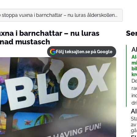
 stoppa vuxna i barnchattar – nu luras ålderskollen...
xna i barnchattar – nu luras
Sen
cknad mustasch
A
Följ teksajten.se på Google
AI
mi
bi
kr
De
ra
in
dri
AI
St
av
gå