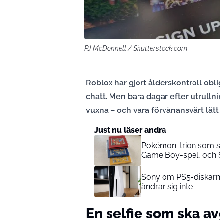
PJ McDonnell / Shutterstock.com
Roblox har gjort ålderskontroll obl
chatt. Men bara dagar efter utrull
vuxna – och vara förvånansvärt lätt a
Just nu läser andra
Pokémon-trion som slo
Game Boy-spel, och S
Sony om PS5-diskarna: 
ändrar sig inte
En selfie som ska av