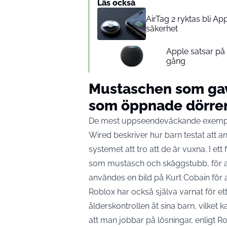
Läs också
AirTag 2 ryktas bli A
säkerhet
Apple satsar p
gång
Mustaschen som gav
som öppnade dörre
De mest uppseendeväckande exemplen
Wired beskriver hur barn testat att a
systemet att tro att de är vuxna. I ett f
som mustasch och skäggstubb, för att
användes en bild på Kurt Cobain för 
Roblox har också själva varnat för et
ålderskontrollen åt sina barn, vilket
att man jobbar på lösningar, enligt
Ro