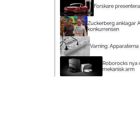
Forskare presenterar
Zuckerberg anklagar A
konkurrensen
Varning: Apparaterna d
Roborocks nya d
mekanisk arm