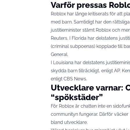
Varför pressas Roblo
Roblox har länge kritiserats för att 
med barn. Samtidigt har den rättslig
justitieminister stämt Roblox och mena
Reuters
. I Florida har delstatens just
(criminal subpoenas) kopplade till ba
General
.
I Louisiana har delstatens justitiemin
skydda barn tillräckligt, enligt
AP
. Ke
enligt
CBS News
.
Utvecklare varnar: C
“spökstäder”
För Roblox är chatten inte en sidofunk
communityn fungerar. Därför väcker
bland utvecklare.