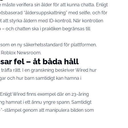
åste verifiera sin ålder för att kunna chatta. Enligt
iktsbaserad “åldersuppskattning” med selfie, och för
 att styrka åldern med ID-kontroll. När kontrollen
– och chatten ska i praktiken begränsas till
 som en ny säkerhetsstandard för plattformen,
Roblox Newsroom
.
ar fel – åt båda håll
träffa rätt. I en granskning beskriver
Wired
hur
ngar och hur barn samtidigt kan hamna i
. Enligt Wired finns exempel där en 23-åring
ng hamnat i ett ännu yngre spann. Samtidigt
“21+”-stämpel genom att manipulera bilden som