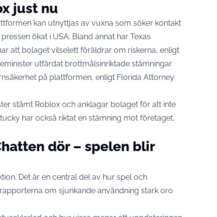
x just nu
plattformen kan utnyttjas av vuxna som söker kontakt
a pressen ökat i USA. Bland annat har Texas
r att bolaget vilselett föräldrar om riskerna, enligt
itieminister utfärdat brottmålsinriktade stämningar
rnsäkerhet på plattformen, enligt
Florida Attorney
ister stämt Roblox och anklagar bolaget för att inte
ntucky har också riktat en stämning mot företaget,
hatten dör – spelen blir
tion. Det är en central del av hur spel och
 rapporterna om sjunkande användning stark oro