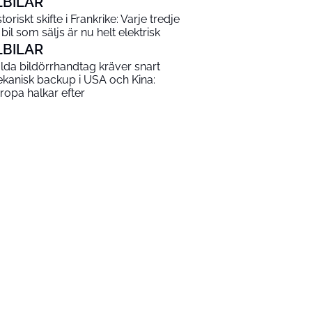
LBILAR
toriskt skifte i Frankrike: Varje tredje
 bil som säljs är nu helt elektrisk
LBILAR
lda bildörrhandtag kräver snart
kanisk backup i USA och Kina:
ropa halkar efter