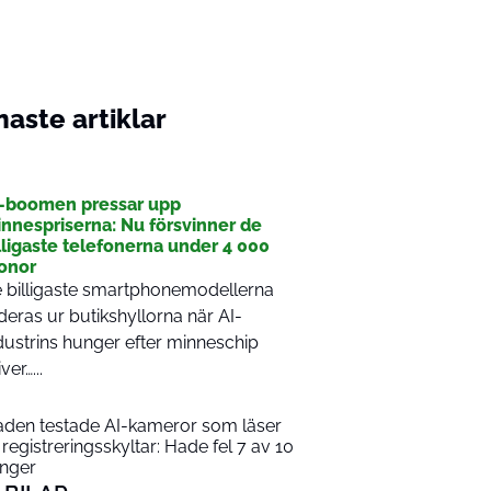
aste artiklar
I
-boomen pressar upp
nnespriserna: Nu försvinner de
lligaste telefonerna under 4 000
onor
 billigaste smartphonemodellerna
deras ur butikshyllorna när AI-
dustrins hunger efter minneschip
ver…...
aden testade AI-kameror som läser
 registreringsskyltar: Hade fel 7 av 10
nger