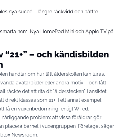
pples nya succé – längre räckvidd och bättre
å smarta hem: Nya HomePod Mini och Apple TV på
 “21+” – och kändisbilden
n
 handlar om hur lätt ålderskollen kan luras.
nvända avatarbilder eller andra motiv – och fått
all räckte det att rita dit “ålderstecken” i ansiktet,
 direkt klassas som 21+. I ett annat exempel
att få en vuxenbedömning, enligt Wired.
t närliggande problem: att vissa föräldrar gör
 kan placera barnet i vuxengruppen. Företaget säger
blox Newsroom
.