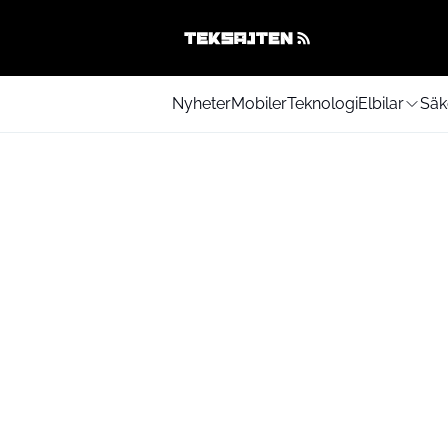
Nyheter
Mobiler
Teknologi
Elbilar
Säk