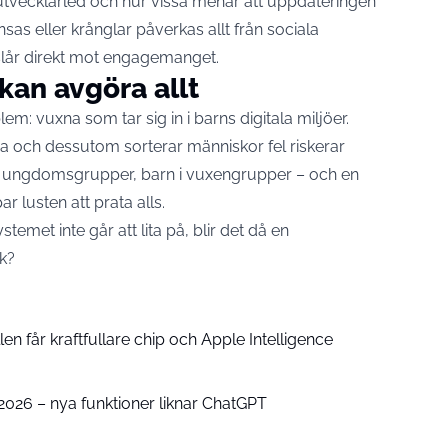
 utvecklarled och hur vissa menar att uppdateringen
nsas eller krånglar påverkas allt från sociala
 slår direkt mot engagemanget.
an avgöra allt
em: vuxna som tar sig in i barns digitala miljöer.
a och dessutom sorterar människor fel riskerar
na i ungdomsgrupper, barn i vuxengrupper – och en
 lusten att prata alls.
emet inte går att lita på, blir det då en
sk?
n får kraftfullare chip och Apple Intelligence
e 2026 – nya funktioner liknar ChatGPT