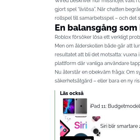
Wired beskriver hur missnöjet växt i
gjort spel “livlösa”. När chatten begrä
rollspel till samarbetsspel – och det
En balansgång som k
Roblox försöker lösa ett verkligt probl
Men om ålderskollen både går att lur
resultatet att bli det motsatta: vux
plattform där vanliga användare tappar
Nu återstår en obekväm fråga: Om syst
säkerhetsåtgärd – eller bara en ny ri
Läs också
iPad 11: Budgetmodelle
Siri blir smartar