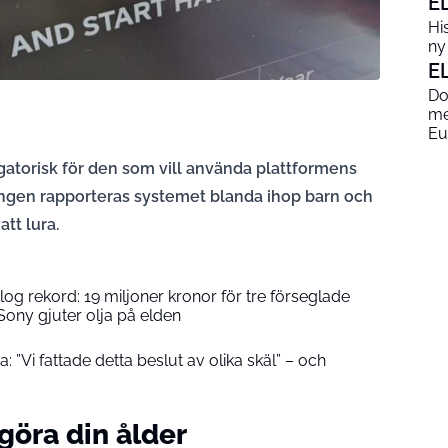
E
His
ny
E
Do
me
Eu
igatorisk för den som vill använda plattformens
ningen rapporteras systemet blanda ihop barn och
tt lura.
g rekord: 19 miljoner kronor för tre förseglade
ony gjuter olja på elden
”Vi fattade detta beslut av olika skäl” – och
göra din ålder