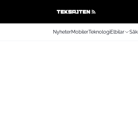
Nyheter
Mobiler
Teknologi
Elbilar
Säk