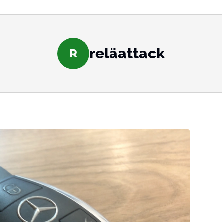
reläattack
R