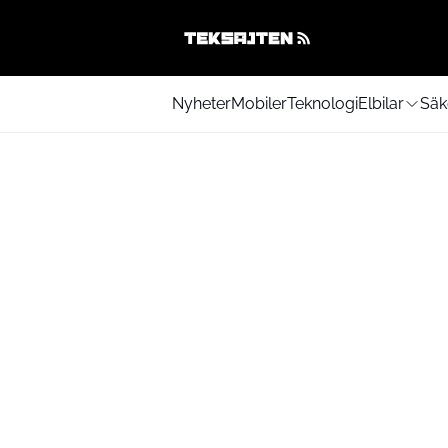
Nyheter
Mobiler
Teknologi
Elbilar
Säk