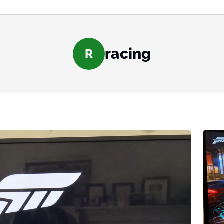
racing
R