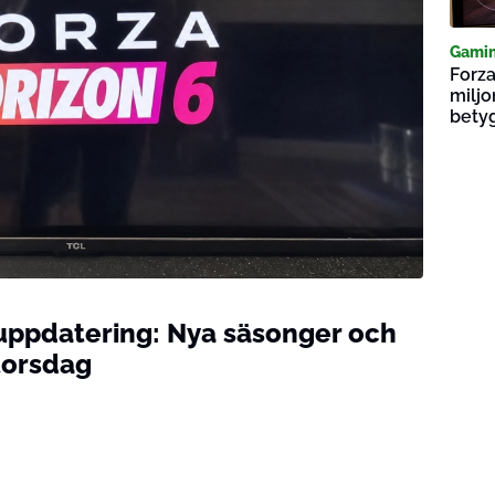
Gami
Forza
miljo
bety
-uppdatering: Nya säsonger och
 torsdag