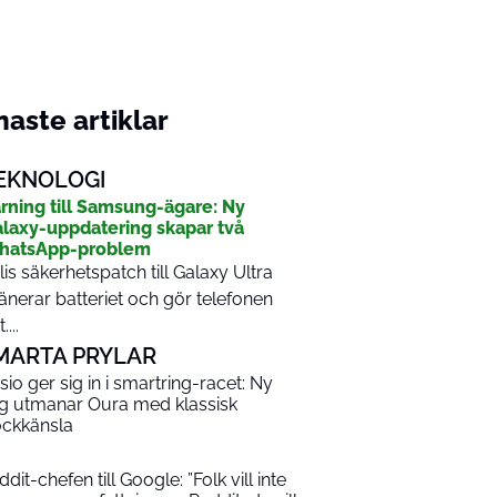
aste artiklar
EKNOLOGI
rning till Samsung-ägare: Ny
laxy-uppdatering skapar två
hatsApp-problem
lis säkerhetspatch till Galaxy Ultra
änerar batteriet och gör telefonen
....
MARTA PRYLAR
sio ger sig in i smartring-racet: Ny
ng utmanar Oura med klassisk
ockkänsla
dit-chefen till Google: ”Folk vill inte