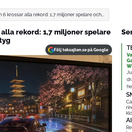
 6 krossar alla rekord: 1,7 miljoner spelare och...
alla rekord: 1,7 miljoner spelare
Sen
tyg
T
Följ teksajten.se på Google
Va
Ga
W
Ju
dr
het
S
Ca
ri
kl
AI
Red