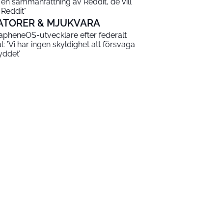
 en sammanfattning av Reddit, de vill
 Reddit”
ATORER & MJUKVARA
apheneOS-utvecklare efter federalt
al: ’Vi har ingen skyldighet att försvaga
yddet’