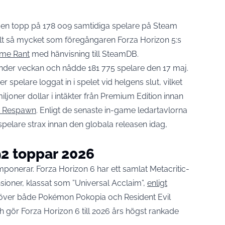
 en topp på 178 009 samtidiga spelare på Steam
elt så mycket som föregångaren Forza Horizon 5:s
ame Rant
med hänvisning till SteamDB.
 under veckan och nådde 181 775 spelare den 17 maj.
spelare loggat in i spelet vid helgens slut, vilket
ljoner dollar i intäkter från Premium Edition innan
k Respawn
. Enligt de senaste in-game ledartavlorna
 spelare strax innan den globala releasen idag,
92 toppar 2026
imponerar. Forza Horizon 6 har ett samlat Metacritic-
nsioner, klassat som ”Universal Acclaim”,
enligt
t över både Pokémon Pokopia och Resident Evil
gör Forza Horizon 6 till 2026 års högst rankade