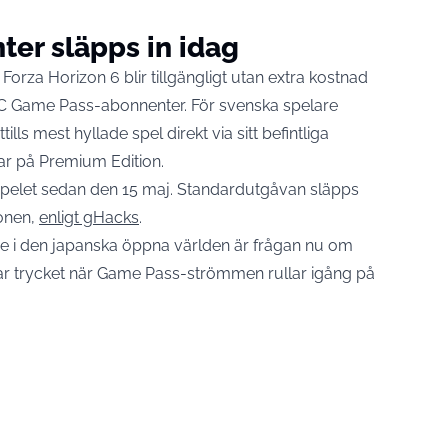
er släpps in idag
 Forza Horizon 6 blir tillgängligt utan extra kostnad
C Game Pass-abonnenter. För svenska spelare
ills mest hyllade spel direkt via sitt befintliga
ar på Premium Edition.
l spelet sedan den 15 maj. Standardutgåvan släpps
onen,
enligt gHacks
.
ne i den japanska öppna världen är frågan nu om
ar trycket när Game Pass-strömmen rullar igång på