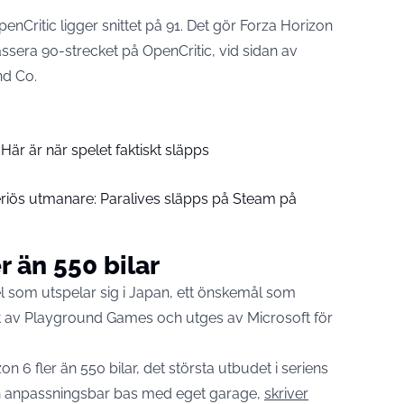
nCritic ligger snittet på 91. Det gör Forza Horizon
 passera 90-strecket på OpenCritic, vid sidan av
d Co.
Här är när spelet faktiskt släpps
eriös utmanare: Paralives släpps på Steam på
 än 550 bilar
itel som utspelar sig i Japan, ett önskemål som
klat av Playground Games och utges av Microsoft för
 6 fler än 550 bilar, det största utbudet i seriens
 en anpassningsbar bas med eget garage,
skriver