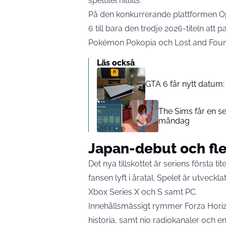
speltitel hittills.
På den konkurrerande plattformen Ope
6 till bara den tredje 2026-titeln att
Pokémon Pokopia och Lost and Foun
Läs också
GTA 6 får nytt datum: 
The Sims får en s
måndag
Japan-debut och fler
Det nya tillskottet är seriens första t
fansen lyft i åratal. Spelet är utvec
Xbox Series X och S samt PC.
Innehållsmässigt rymmer Forza Horizon
historia, samt nio radiokanaler och