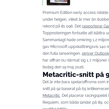
Premium Edition early access nådde
under helgen, vilket är mer än dubb
rekord på 81 096. Det
rapporterar G
Toppnoteringen fortsatte att klättra
Sammanlagt hade omkring 1,2 miljoner 
gav Microsoft uppskattningsvis 140 mi
den fulla lanseringen,
skriver Outloo
har siffran nu närmat sig 1,7 miljoner
tisdag den 19 maj 2026.
Metacritic-snitt på 
Det är inte bara spelarsiffrorna som 
snitt på 92 baserat på 65 kritikerrece
Metacritic
. Det placerar racingspele
Requiem, som båda landar på 89, och 