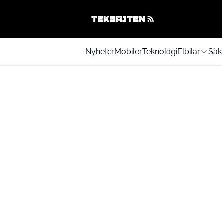
Nyheter
Mobiler
Teknologi
Elbilar
Säk