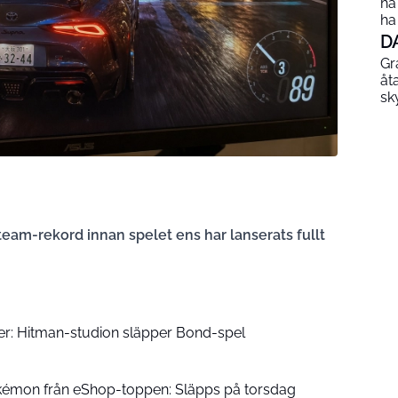
ha
ha
D
Gr
åt
sk
Steam-rekord innan spelet ens har lanserats fullt
ver: Hitman-studion släpper Bond-spel
okémon från eShop-toppen: Släpps på torsdag