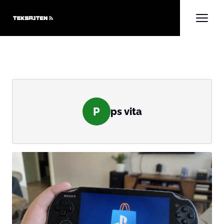
P
ps vita