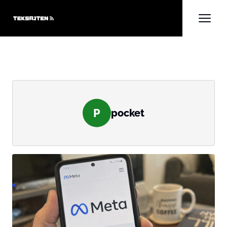
P
pocket