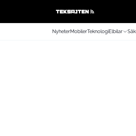
Nyheter
Mobiler
Teknologi
Elbilar
Säk