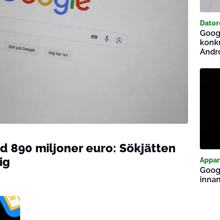
Dator
Googl
konku
Andr
d 890 miljoner euro: Sökjätten
ig
Appar
Googl
innan