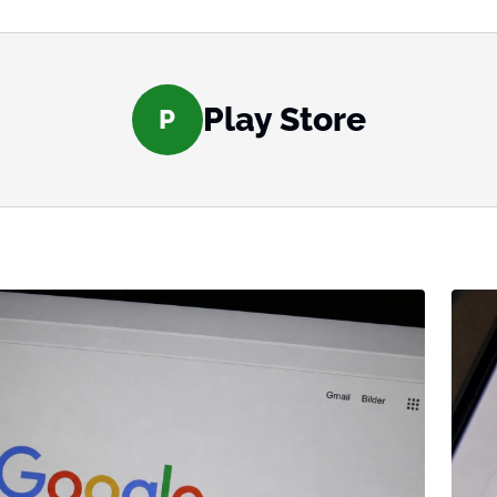
Play Store
P