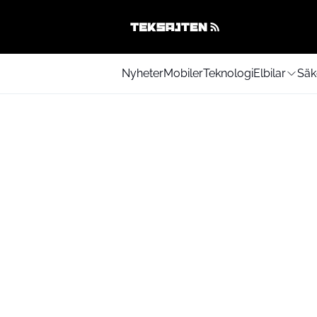
Nyheter
Mobiler
Teknologi
Elbilar
Säk