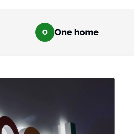
One home
O