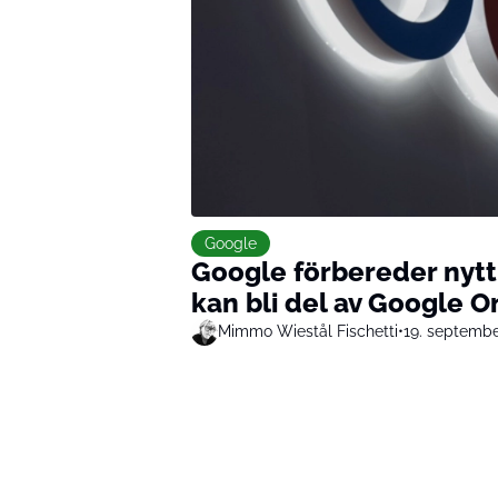
Google
Google förbereder ny
kan bli del av Google O
Mimmo Wiestål Fischetti
•
19. septemb