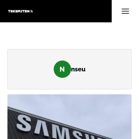
N
nseu