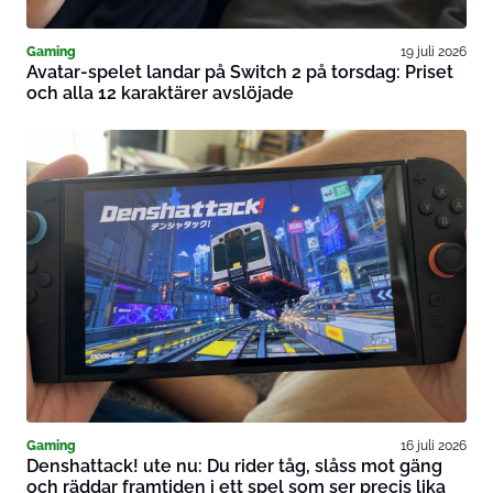
Gaming
19 juli 2026
Avatar-spelet landar på Switch 2 på torsdag: Priset
och alla 12 karaktärer avslöjade
Gaming
16 juli 2026
Denshattack! ute nu: Du rider tåg, slåss mot gäng
och räddar framtiden i ett spel som ser precis lika