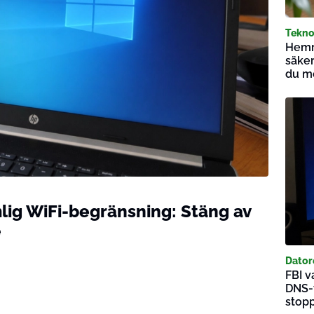
Tekno
Hemro
säker
du m
ig WiFi-begränsning: Stäng av
e
Dator
FBI v
DNS-t
stop