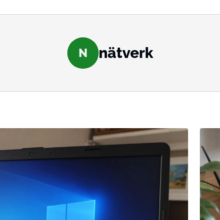
nätverk
N