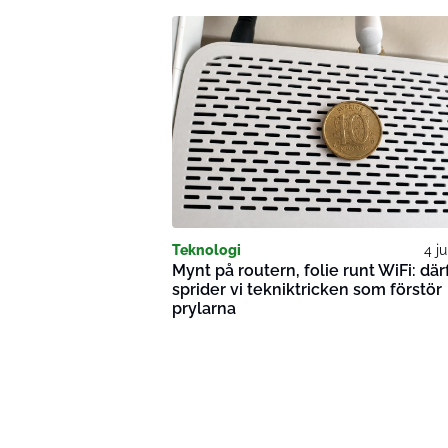
Teknologi
4 ju
Mynt på routern, folie runt WiFi: där
sprider vi tekniktricken som förstör
prylarna