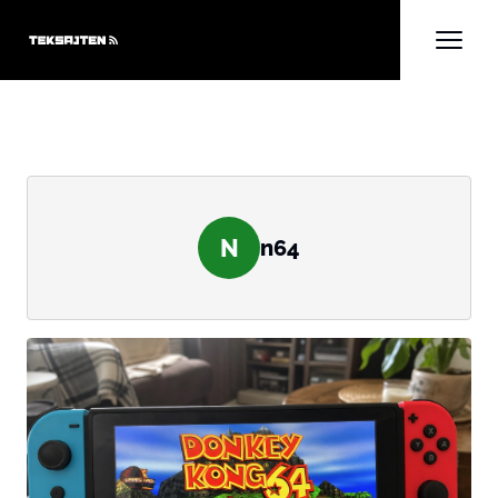
N
n64