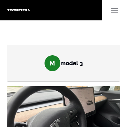
M
model 3