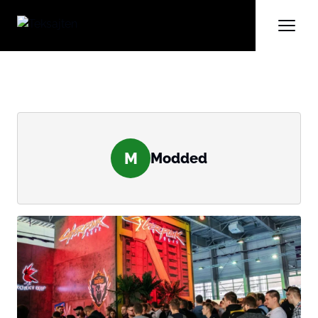
M
Modded