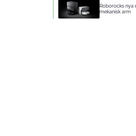
Roborocks nya d
mekanisk arm