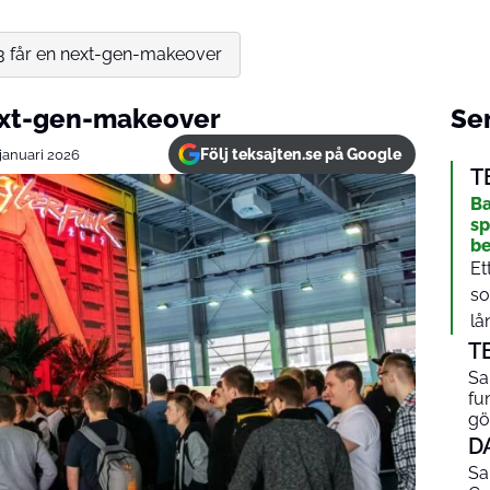
3 får en next-gen-makeover
next-gen-makeover
Sen
Följ teksajten.se på Google
 januari 2026
T
Ba
sp
be
Et
so
lån
T
Sa
fu
gö
D
Sa