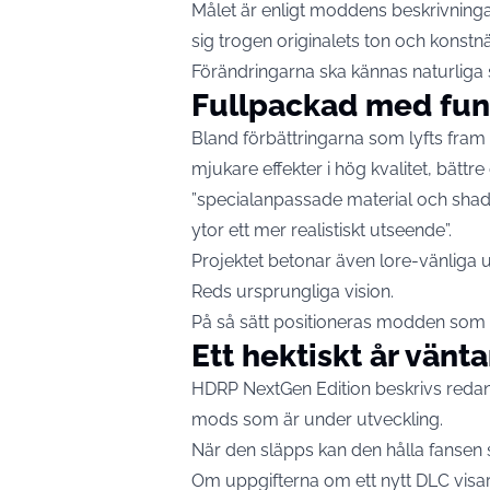
Målet är enligt moddens beskrivninga
sig trogen originalets ton och konstnär
Förändringarna ska kännas naturliga 
Fullpackad med fun
Bland förbättringarna som lyfts fram f
mjukare effekter i hög kvalitet, bättre
”specialanpassade material och shad
ytor ett mer realistiskt utseende”.
Projektet betonar även lore-vänliga 
Reds ursprungliga vision.
På så sätt positioneras modden som e
Ett hektiskt år vänta
HDRP NextGen Edition beskrivs redan
mods som är under utveckling.
När den släpps kan den hålla fansen s
Om uppgifterna om ett nytt DLC vis