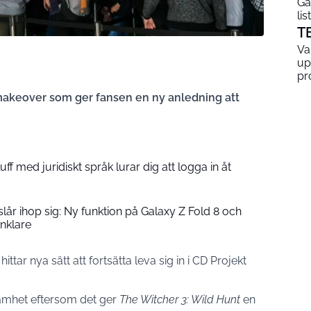
Ga
lis
T
Va
up
pr
makeover som ger fansen en ny anledning att
ff med juridiskt språk lurar dig att logga in åt
lår ihop sig: Ny funktion på Galaxy Z Fold 8 och
enklare
hittar nya sätt att fortsätta leva sig in i CD Projekt
samhet eftersom det ger
The Witcher 3: Wild Hunt
en