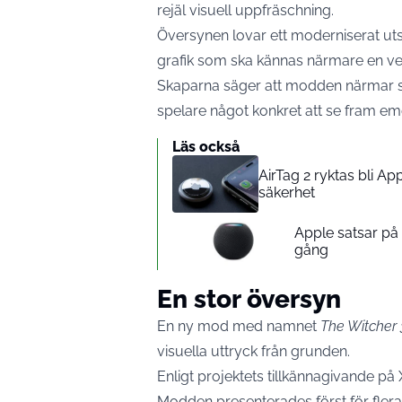
rejäl visuell uppfräschning.
Översynen lovar ett moderniserat uts
grafik som ska kännas närmare en ve
Skaparna säger att modden närmar sig 
spelare något konkret att se fram em
Läs också
AirTag 2 ryktas bli A
säkerhet
Apple satsar p
gång
En stor översyn
En ny mod med namnet
The Witcher
visuella uttryck från grunden.
Enligt projektets tillkännagivande på 
Modden presenterades först för fler