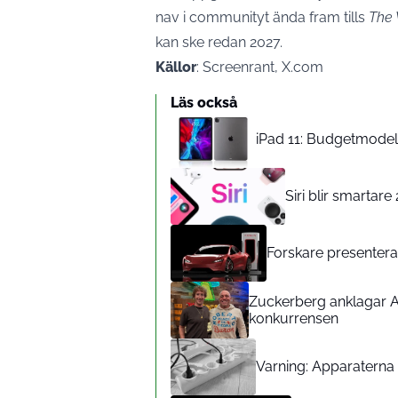
nav i communityt ända fram tills
The 
kan ske redan 2027.
Källor
: Screenrant, X.com
Läs också
iPad 11: Budgetmodelle
Siri blir smartar
Forskare presenterar
Zuckerberg anklagar A
konkurrensen
Varning: Apparaterna d