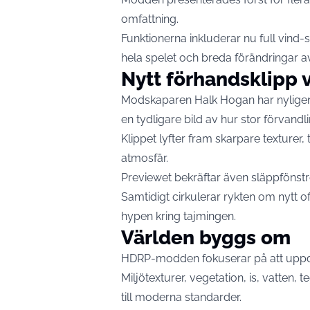
omfattning.
Funktionerna inkluderar nu full vin
hela spelet och breda förändringar av 
Nytt förhandsklipp v
Modskaparen Halk Hogan har nyligen
en tydligare bild av hur stor förvandli
Klippet lyfter fram skarpare texturer, 
atmosfär.
Previewet bekräftar även släppfönstret
Samtidigt cirkulerar rykten om nytt offic
hypen kring tajmingen.
Världen byggs om
HDRP-modden fokuserar på att uppda
Miljötexturer, vegetation, is, vatten, 
till moderna standarder.