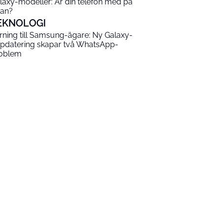
laxy-modeller: Är din telefon med på
tan?
EKNOLOGI
rning till Samsung-ägare: Ny Galaxy-
pdatering skapar två WhatsApp-
oblem