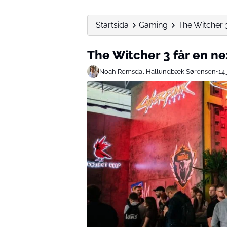
Startsida
Gaming
The Witcher 
The Witcher 3 får en 
Noah Romsdal Hallundbæk Sørensen
•
14