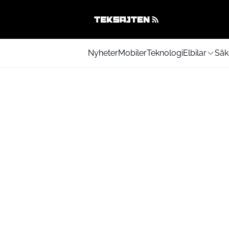
Nyheter
Mobiler
Teknologi
Elbilar
Säk