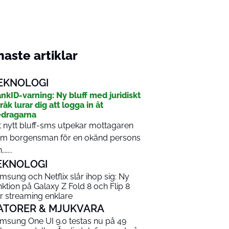
aste artiklar
EKNOLOGI
nkID-varning: Ny bluff med juridiskt
råk lurar dig att logga in åt
dragarna
t nytt bluff-sms utpekar mottagaren
m borgensman för en okänd persons
,…...
EKNOLOGI
msung och Netflix slår ihop sig: Ny
nktion på Galaxy Z Fold 8 och Flip 8
r streaming enklare
ATORER & MJUKVARA
msung One UI 9.0 testas nu på 49