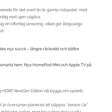
eende för det snart tio år gamla rollspelet, med
rklig next-gen-utgåva.
en offentlig lansering, vilket ger långvariga
ot.
pples nya succé – längre räckvidd och bättre
å smarta hem: Nya HomePod Mini och Apple TV på
 3 HDRP NextGen Edition
vill bygga om spelets
X är översynen planerad att släppas ”senare i år”.
a månader sedan, men har sedan dess vuxit i