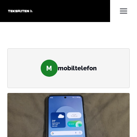
M
mobiltelefon