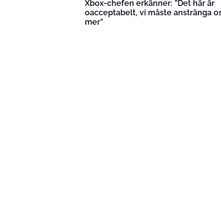
Xbox-chefen erkänner: ”Det här är
oacceptabelt, vi måste anstränga o
mer”