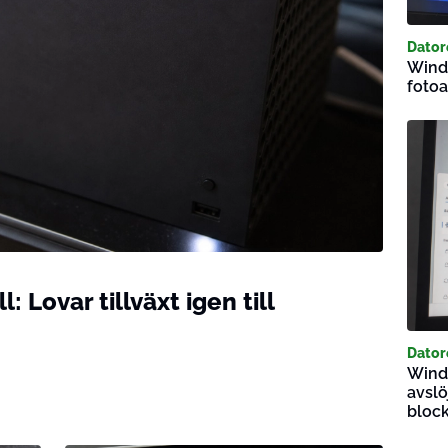
Dator
Windo
fotoa
 Lovar tillväxt igen till
Dator
Windo
avslö
block