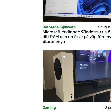
Datorer & mjukvara
2 augus
Microsoft erkänner: Windows 11 slö
ditt RAM och en fix är på väg före n
Startmenyn
Gaming
28 ju