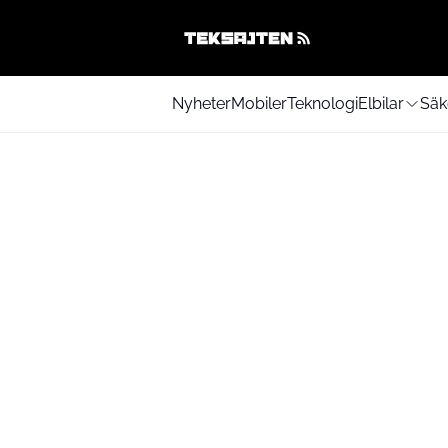
Nyheter
Mobiler
Teknologi
Elbilar
Säk