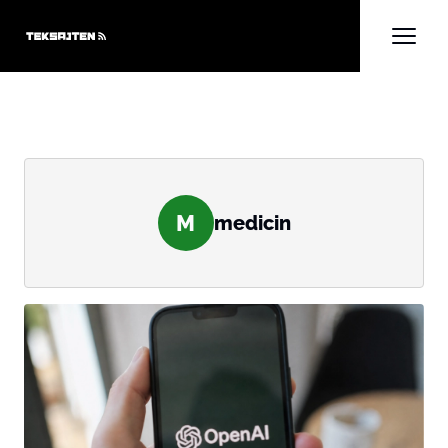
M
medicin