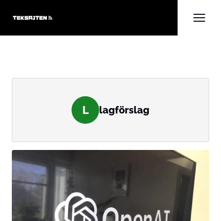
L
lagförslag