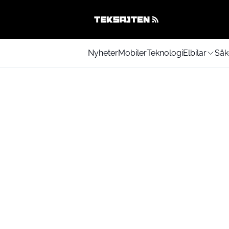
Nyheter
Mobiler
Teknologi
Elbilar
Säk