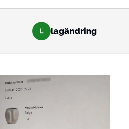
lagändring
L