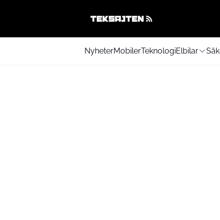
Nyheter
Mobiler
Teknologi
Elbilar
Säk