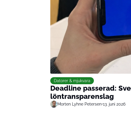
Datorer & mjukvara
Deadline passerad: Sver
löntransparenslag
Morten Lyhne Petersen
•
13. juni 2026