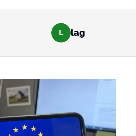
lag
L