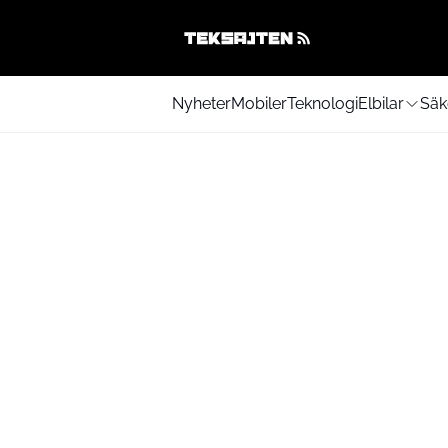
Nyheter
Mobiler
Teknologi
Elbilar
Säk