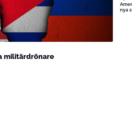
Amer
nya s
 militärdrönare