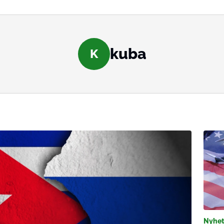
kuba
K
Nyhet