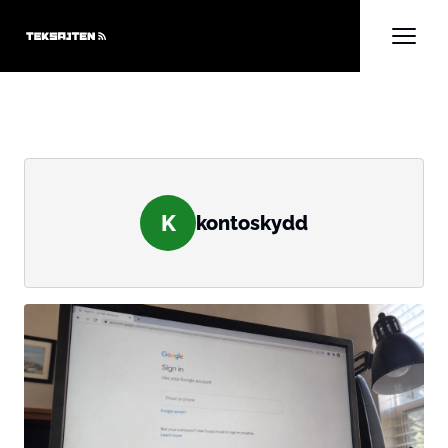
K
kontoskydd