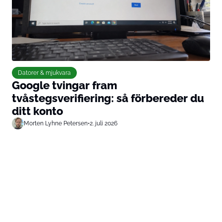
Datorer & mjukvara
Google tvingar fram
tvåstegsverifiering: så förbereder du
ditt konto
Morten Lyhne Petersen
•
2. juli 2026