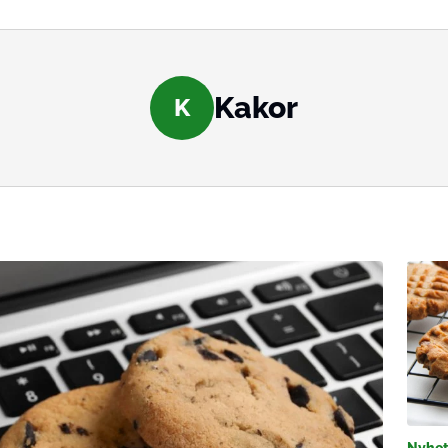
Kakor
K
Nyhet