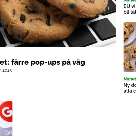
EU vi
bli l
et: färre pop-ups på väg
r 2025
Nyhet
Ny d
alla 