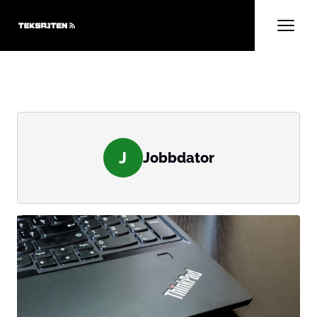
J
Jobbdator