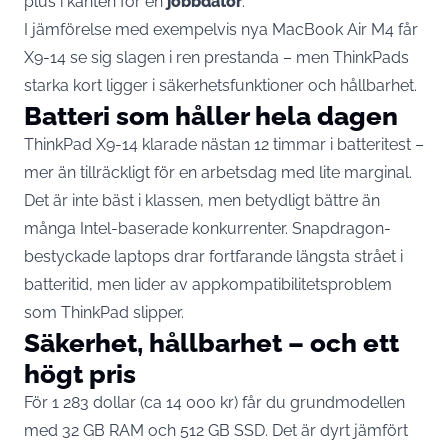
plus i kanten för en
jobbdator
.
I jämförelse med exempelvis nya MacBook Air M4 får
X9-14 se sig slagen i ren prestanda – men ThinkPads
starka kort ligger i säkerhetsfunktioner och hållbarhet.
Batteri som håller hela dagen
ThinkPad X9-14 klarade nästan 12 timmar i batteritest –
mer än tillräckligt för en arbetsdag med lite marginal.
Det är inte bäst i klassen, men betydligt bättre än
många Intel-baserade konkurrenter. Snapdragon-
bestyckade laptops drar fortfarande längsta strået i
batteritid, men lider av appkompatibilitetsproblem
som ThinkPad slipper.
Säkerhet, hållbarhet – och ett
högt pris
För 1 283 dollar (ca 14 000 kr) får du grundmodellen
med 32 GB RAM och 512 GB SSD. Det är dyrt jämfört