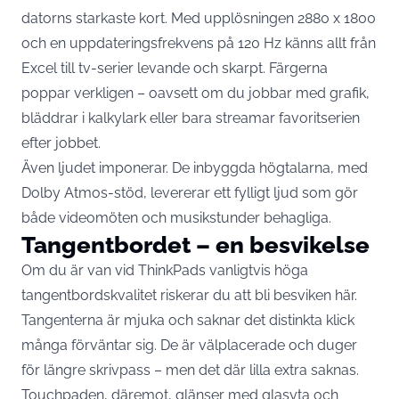
datorns starkaste kort. Med upplösningen 2880 x 1800
och en uppdateringsfrekvens på 120 Hz känns allt från
Excel till tv-serier levande och skarpt. Färgerna
poppar verkligen – oavsett om du jobbar med grafik,
bläddrar i kalkylark eller bara streamar favoritserien
efter jobbet.
Även ljudet imponerar. De inbyggda högtalarna, med
Dolby Atmos-stöd, levererar ett fylligt ljud som gör
både videomöten och musikstunder behagliga.
Tangentbordet – en besvikelse
Om du är van vid ThinkPads vanligtvis höga
tangentbordskvalitet riskerar du att bli besviken här.
Tangenterna är mjuka och saknar det distinkta klick
många förväntar sig. De är välplacerade och duger
för längre skrivpass – men det där lilla extra saknas.
Touchpaden, däremot, glänser med glasyta och