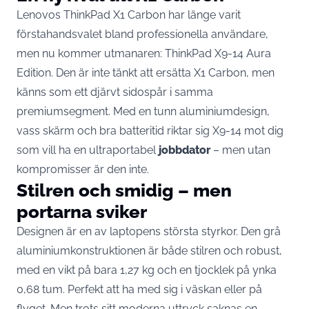
Lenovos ThinkPad X1 Carbon har länge varit
förstahandsvalet bland professionella användare,
men nu kommer utmanaren: ThinkPad X9-14 Aura
Edition. Den är inte tänkt att ersätta X1 Carbon, men
känns som ett djärvt sidospår i samma
premiumsegment. Med en tunn aluminiumdesign,
vass skärm och bra batteritid riktar sig X9-14 mot dig
som vill ha en ultraportabel
jobbdator
– men utan
kompromisser är den inte.
Stilren och smidig – men
portarna sviker
Designen är en av laptopens största styrkor. Den grå
aluminiumkonstruktionen är både stilren och robust,
med en vikt på bara 1,27 kg och en tjocklek på ynka
0,68 tum. Perfekt att ha med sig i väskan eller på
flyget. Men trots sitt moderna uttryck saknas en