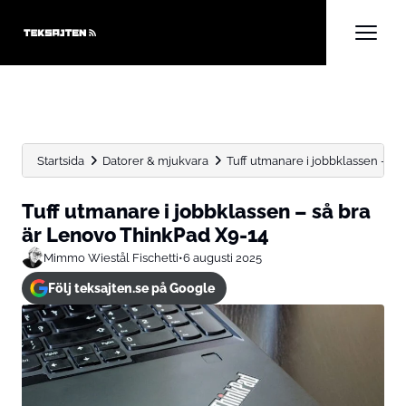
Startsida
Datorer & mjukvara
Tuff utmanare i jobbklassen – så 
Tuff utmanare i jobbklassen – så bra
är Lenovo ThinkPad X9-14
Mimmo Wiestål Fischetti
•
6 augusti 2025
Följ teksajten.se på Google