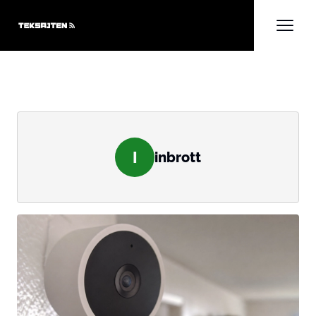
I
inbrott