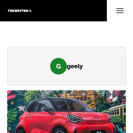
G
geely