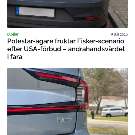
Elbilar
5 juli 2026
Polestar-ägare fruktar Fisker-scenario
efter USA-förbud – andrahandsvärdet
i fara