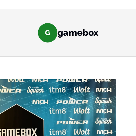
gamebox
G