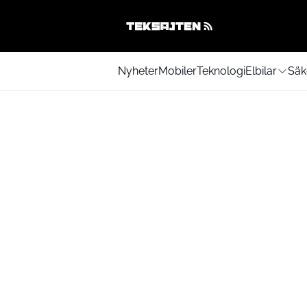
Nyheter
Mobiler
Teknologi
Elbilar
Säk