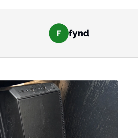
fynd
F