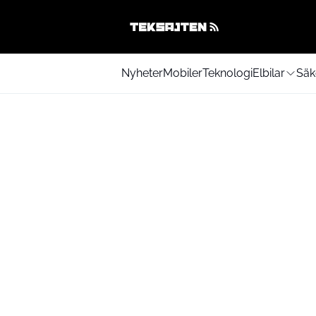
Nyheter
Mobiler
Teknologi
Elbilar
Säk