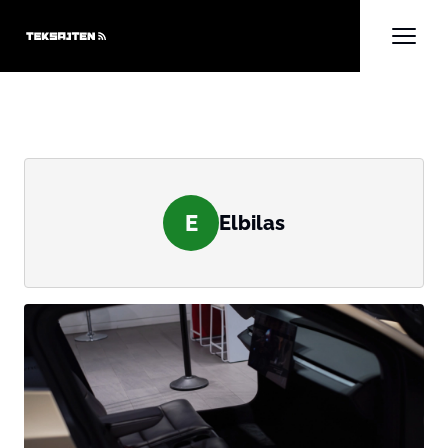
E
Elbilas