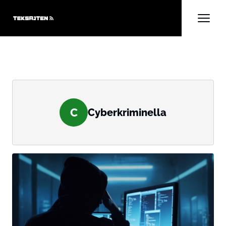
C
Cyberkriminella