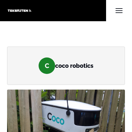
C
coco robotics