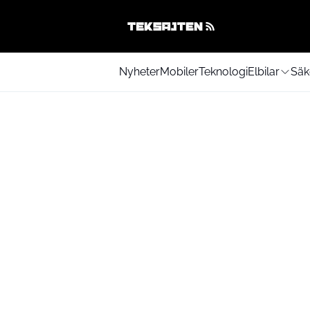
Nyheter
Mobiler
Teknologi
Elbilar
Säk