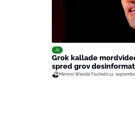
AI
Grok kallade mordvideo
spred grov desinformat
Mimmo Wiestål Fischetti
•
12. septembe