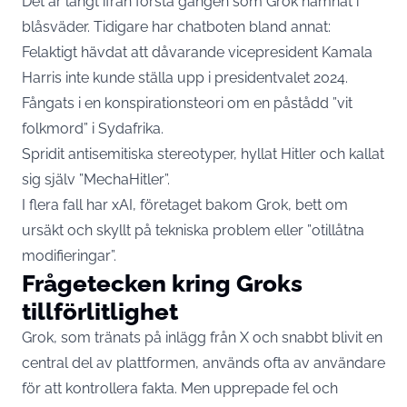
Det är långt ifrån första gången som Grok hamnat i
blåsväder. Tidigare har chatboten bland annat:
Felaktigt hävdat att dåvarande vicepresident Kamala
Harris inte kunde ställa upp i presidentvalet 2024.
Fångats i en konspirationsteori om en påstådd ”vit
folkmord” i Sydafrika.
Spridit antisemitiska stereotyper, hyllat Hitler och kallat
sig själv ”MechaHitler”.
I flera fall har xAI, företaget bakom Grok, bett om
ursäkt och skyllt på tekniska problem eller ”otillåtna
modifieringar”.
Frågetecken kring Groks
tillförlitlighet
Grok, som tränats på inlägg från X och snabbt blivit en
central del av plattformen, används ofta av användare
för att kontrollera fakta. Men upprepade fel och