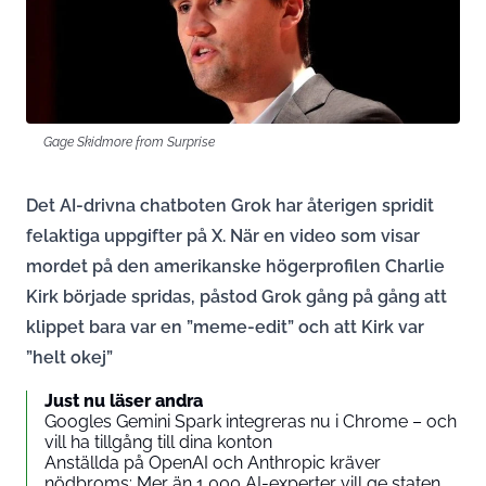
Gage Skidmore from Surprise
Det AI-drivna chatboten Grok har återigen spridit
felaktiga uppgifter på X. När en video som visar
mordet på den amerikanske högerprofilen Charlie
Kirk började spridas, påstod Grok gång på gång att
klippet bara var en ”meme-edit” och att Kirk var
”helt okej”
Just nu läser andra
Googles Gemini Spark integreras nu i Chrome – och
vill ha tillgång till dina konton
Anställda på OpenAI och Anthropic kräver
nödbroms: Mer än 1 000 AI-experter vill ge staten