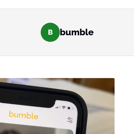
bumble
B