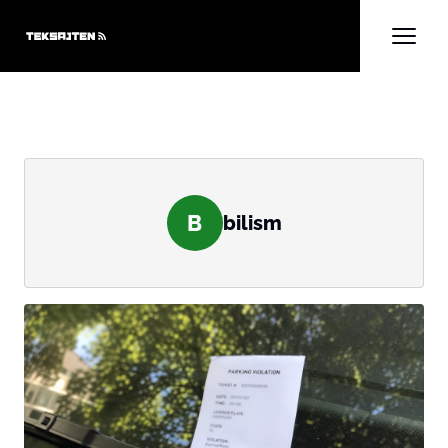
B
bilism