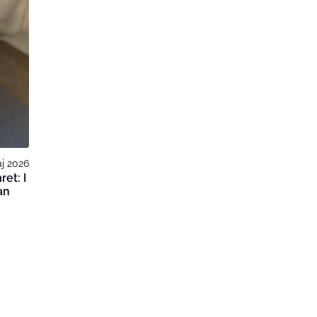
j 2026
et: I
an