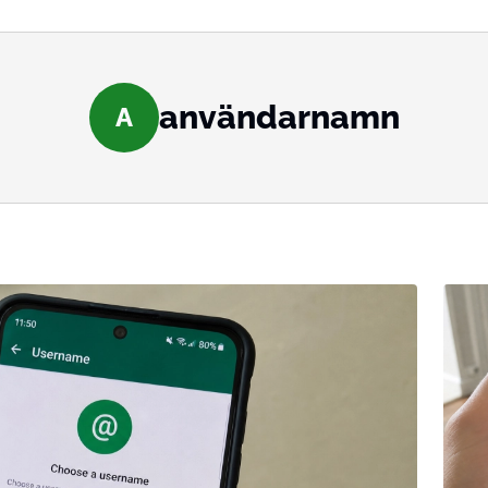
användarnamn
A