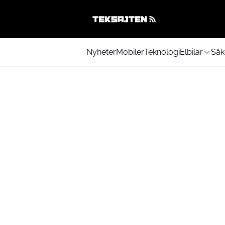
Nyheter
Mobiler
Teknologi
Elbilar
Säk