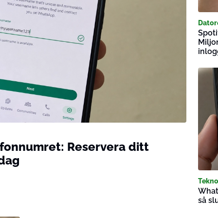
Dator
Spot
Miljo
inlo
fonnumret: Reservera ditt
 dag
Tekno
What
så sl