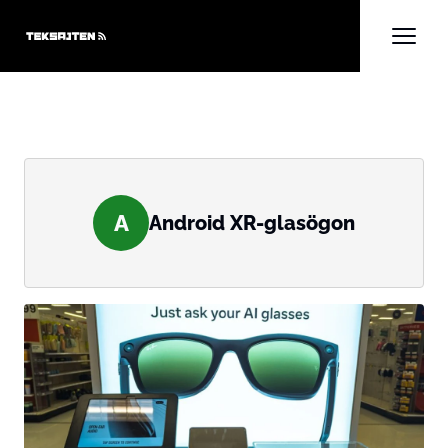
A
Android XR-glasögon